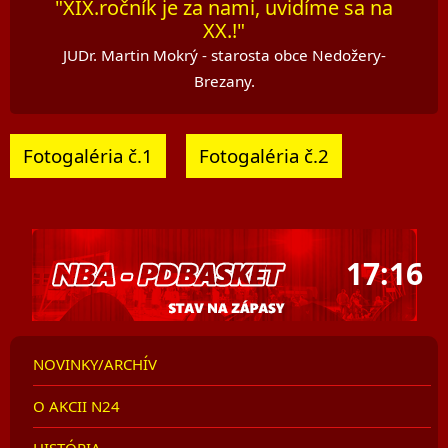
"XIX.ročník je za nami, uvidíme sa na
XX.!"
JUDr. Martin Mokrý - starosta obce Nedožery-
Brezany.
Fotogaléria č.1
Fotogaléria č.2
17:16
NOVINKY/ARCHÍV
O AKCII N24