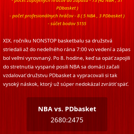
- počet zapojených hráčov do zápasu - 73 (42 NBA , 31
PDbasket )
- počet profesionálnych hráčov - 8 ( 5 NBA , 3 PDbasket )
- súčet bodov 5155
XIX. ročníku NONSTOP basketbalu sa družstvá
striedali až do nedeľného rána 7:00 vo vedení a zápas
bol veľmi vyrovnaný. Po 8. hodine, keď sa opäť zapojili
do stretnutia vyspané posili NBA sa domáci začali
vzdalovať družstvu PDbasket a vypracovali si tak
vysoký náskok, ktorý už súper nedokázal zvrátiť späť.
NBA vs. PDbasket
2680:2475