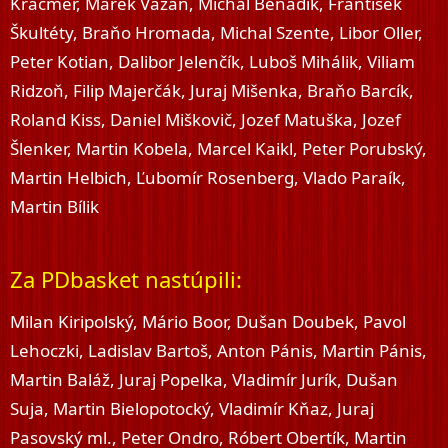
Kračmer, Marek Vážan, Michal Beňadik, František
Škultéty, Braňo Hromada, Michal Szente, Libor Oller,
Peter Kotian, Dalibor Jelenčík, Luboš Mihálik, Viliam
Ridzoň, Filip Majerčák, Juraj Mišenka, Braňo Barcík,
Roland Kiss, Daniel Miškovič, Jozef Matuška, Jozef
Šlenker, Martin Kobela, Marcel Kaikl, Peter Porubský,
Martin Helbich, Ľubomír Rosenberg, Vlado Paraík,
Martin Bílik
Za PDbasket nastúpili:
Milan Kiripolský, Mário Boor, Dušan Doubek, Pavol
Lehoczki, Ladislav Bartoš, Anton Pánis, Martin Pánis,
Martin Baláž, Juraj Popelka, Vladimír Jurík, Dušan
Suja, Martin Bielopotocký, Vladimír Kňaz, Juraj
Pasovský ml., Peter Ondro, Róbert Obertík, Martin