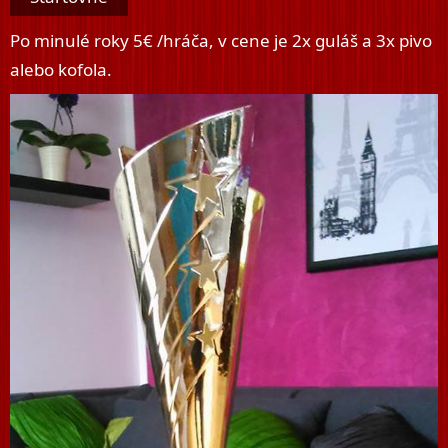
Po minulé roky 5€ /hráča, v cene je 2x guláš a 3x pivo
alebo kofola.