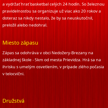
a vydržať hrať basketbal celých 24 hodín. So železnou
pravidelnosťou sa organizuje už viac ako 20 rokov a
doteraz sa nikdy nestalo, že by sa neuskutočnil,
preložil alebo nedohral.
Miesto zápasu
Zápas sa odohráva v obci Nedožery-Brezany na
základnej škole - 5km od mesta Prievidza. Hrá sa na
ihrisku s umelým osvetlením, v prípade zlého počasia
v telocvični.
Družstvá