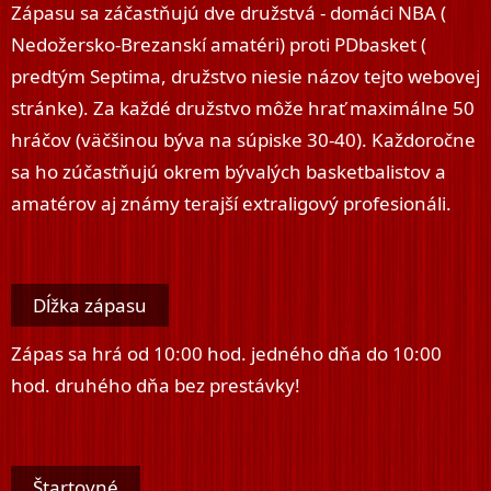
Zápasu sa záčastňujú dve družstvá - domáci NBA (
Nedožersko-Brezanskí amatéri) proti PDbasket (
predtým Septima, družstvo niesie názov tejto webovej
stránke). Za každé družstvo môže hrať maximálne 50
hráčov (väčšinou býva na súpiske 30-40). Každoročne
sa ho zúčastňujú okrem bývalých basketbalistov a
amatérov aj známy terajší extraligový profesionáli.
Dĺžka zápasu
Zápas sa hrá od 10:00 hod. jedného dňa do 10:00
hod. druhého dňa bez prestávky!
Štartovné