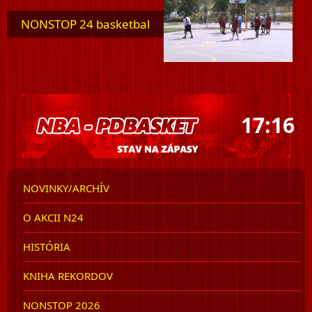
NONSTOP 24 basketbal
17:16
NOVINKY/ARCHÍV
O AKCII N24
HISTÓRIA
KNIHA REKORDOV
NONSTOP 2026