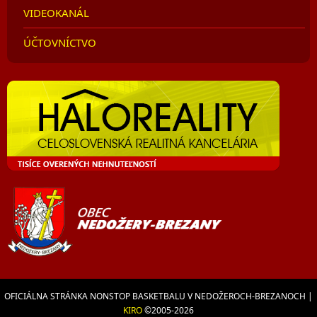
VIDEOKANÁL
ÚČTOVNÍCTVO
OFICIÁLNA STRÁNKA NONSTOP BASKETBALU V NEDOŽEROCH-BREZANOCH |
KIRO
©2005-2026