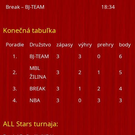
Break – BJ-TEAM
18:34
Konečná tabuľka
Poradie
Družstvo
zápasy
výhry
prehry
body
1.
BJ-TEAM
3
3
0
6
MBL
2.
3
2
1
5
ŽILINA
3.
BREAK
3
1
2
4
4.
NBA
3
0
3
3
ALL Stars turnaja: