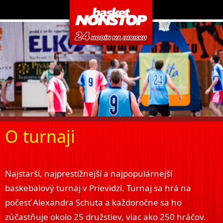
O turnaji
Najstarší, najprestížnejší a najpopulárnejší
baskebalový turnaj v Prievidzi. Turnaj sa hrá na
počesť Alexandra Schuta a každoročne sa ho
zúčastňuje okolo 25 družstiev, viac ako 250 hráčov.